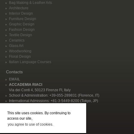
Bag Making & Leather Arts
Architecture
Interior Design
Furniture Design
Graphic Design
Fashion Design
Textile Design
Ceramics
Glass Art
Woodworking
Floral Design
Italian Language Courses
Contacts
EMAIL
ACCADEMIA RIACI
Via dei Conti 4, 50123 Firenze FI, Italy
School & Administration: +39-055-289831 (Florence, IT)
International Admissions: +81-3-5449-8200 (Tokyo, JP)
Privacy Policy
This site uses cookies. By continuing to
Follow Us
access our site,
you agree to use of cookies.
© 2026 Accademia Riaci. All rights reserved, P.I. IT02344480484 | "Accademia