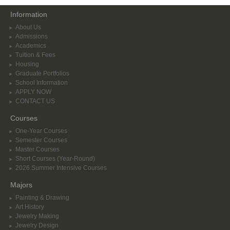
Information
About Us
Admissions
Academics
Tuition & Fees
Housing
Graduate Portfolios
School Information
APPLY NOW
CONTACT US
Courses
One-Year Courses
Semester Courses
Master Courses
Short Courses (Year-Round)
2026 Summer Intensive Courses
Majors
Painting & Drawing
Art History
Jewelry Making
Jewelry Design