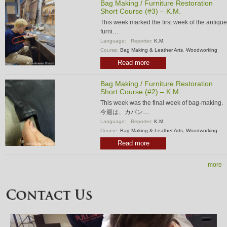
Bag Making / Furniture Restoration
Short Course (#3) – K.M.
This week marked the first week of the antique
furni…
Language:
Reporter:
K.M.
Course:
Bag Making & Leather Arts
,
Woodworking
Read more
Bag Making / Furniture Restoration
Short Course (#2) – K.M.
This week was the final week of bag-making.
今週は、カバン…
Language:
Reporter:
K.M.
Course:
Bag Making & Leather Arts
,
Woodworking
Read more
more