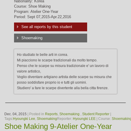
Nationality: Korea
Course: Shoe Making
Program: Atelier One-Year
Period: Sept 07,2015-Apr.22,2016
See all reports by this student
Shoemaking
Ho studiato le belle arti in corea.
Mi piacciono le scarpe tradizionali da molto tempo.
Penso che le scarpe su misura tradizionale e' un lavoro di
valore artistico,
Voglio diventare artigiano artista delle scarpe su misura che
posso soddisfare proprio io e tutti gli uomini.
Studiero' a fare le scarpe divertente alla bella citta firenze.
Dec. 04, 2015
| Posted in
Reports
,
Shoemaking
,
Student Reporter
|
Tags:
Hyoungki Lee
,
Shoemaking
Reporter:
Hyoungki LEE
| Course:
Shoemakin
Shoe Making 9-Atelier One-Year