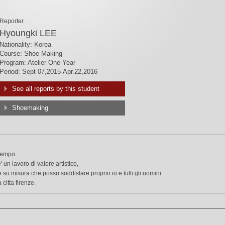
Reporter
Hyoungki LEE
Nationality: Korea
Course: Shoe Making
Program: Atelier One-Year
Period: Sept 07,2015-Apr.22,2016
See all reports by this student
Shoemaking
 tempo.
un lavoro di valore artistico,
e su misura che posso soddisfare proprio io e tutti gli uomini.
 citta firenze.