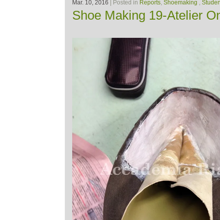
Mar. 10, 2016
| Posted in
Reports
,
Shoemaking
,
Studen
Shoe Making 19-Atelier O