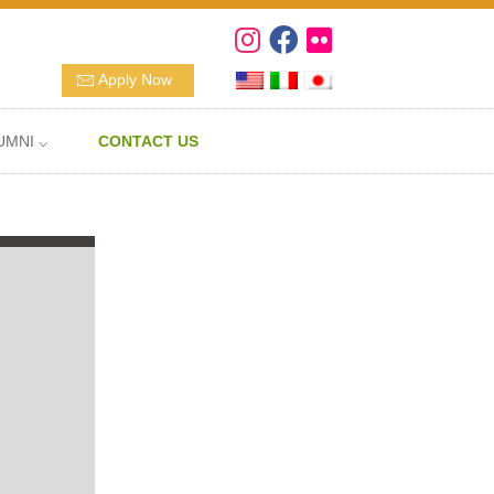
Apply Now
UMNI ⌵
CONTACT US