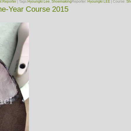
t Reporter
| Tags:
Hyoungki Lee
,
Shoemaking
Reporter:
Hyoungki LEE
| Course:
Sh
ne-Year Course 2015