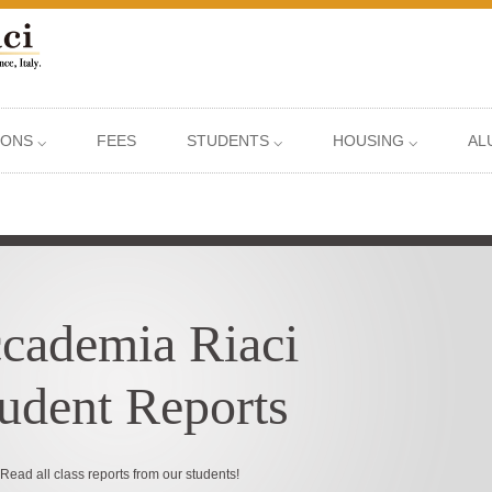
IONS ⌵
FEES
STUDENTS ⌵
HOUSING ⌵
AL
cademia Riaci
udent Reports
Read all class reports from our students!