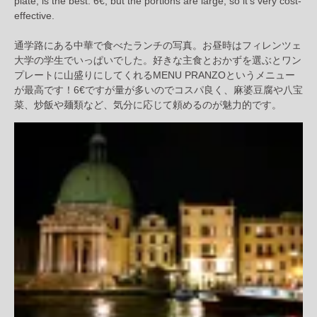
plate, is the best. 6€, but the portions are large, so it’s very cost-
effective.
通学路にある中華で食べたランチの写真。お昼時はフィレンツェ
大学の学生でいっぱいでした。好きな主食とおかずを選ぶとワン
プレートに山盛りにしてくれるMENU PRANZOというメニュー
が最高です！6€ですが量が多いのでコスパ良く、麻婆豆腐や八宝
菜、炒飯や麺類など、気分に応じて頼めるのが魅力的です。