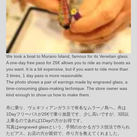
We took a boat to Murano Island, famous for its Venetian glass.
A one-day free pass for 25€ allows you to ride as many boats as
you want. It is a bit expensive, but if you want to ride more than
3 times, 1 day pass is more reasonable.
The photo shows a pair of earrings made by engraved glass, a
time-consuming glass-making technique. The store owner was
kind enough to show us how to make them.
舟に乗り、ヴェネツィアンガラスで有名なムラーノ島へ。舟は
1Dayフリーパスが25€で乗り放題です。少し高いですが、3回以
上乗るのであれば1Dayの方がお得です。
写真はengraved glassという、手間のかかるガラス技法で作られ
たピアス。お店の方が親切で、作り方を教えてくれました。