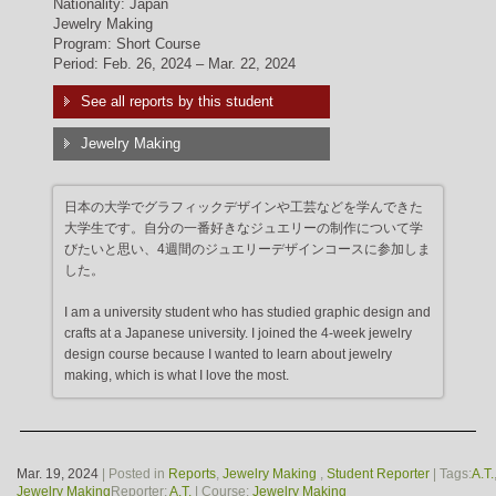
Nationality: Japan
Jewelry Making
Program: Short Course
Period: Feb. 26, 2024 – Mar. 22, 2024
See all reports by this student
Jewelry Making
日本の大学でグラフィックデザインや工芸などを学んできた
大学生です。自分の一番好きなジュエリーの制作について学
びたいと思い、4週間のジュエリーデザインコースに参加しま
した。
I am a university student who has studied graphic design and
crafts at a Japanese university. I joined the 4-week jewelry
design course because I wanted to learn about jewelry
making, which is what I love the most.
Mar. 19, 2024
| Posted in
Reports
,
Jewelry Making
,
Student Reporter
| Tags:
A.T.
Jewelry Making
Reporter:
A.T.
| Course:
Jewelry Making