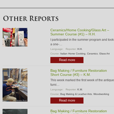
Ceramics/Home Cooking/Glass Art –
Summer Course (#1) – H.H.
I participated in the summer program and took
a one-…
Language:
Reporter:
H.H.
Course:
Italian Home Cooking
,
Ceramics
,
Glass Art
Read more
Bag Making / Furniture Restoration
Short Course (#3) – K.M.
This week marked the first week of the antique
furni…
Language:
Reporter:
K.M.
Course:
Bag Making & Leather Arts
,
Woodworking
Read more
Bag Making / Furniture Restoration