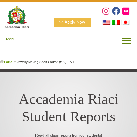
Apply Now
Menu
Home
Jewelry Making Short Course (#02) – A.T.
Accademia Riaci
Student Reports
Read all class reports from our students!