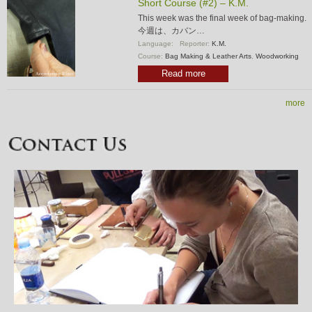
Short Course (#2) – K.M.
This week was the final week of bag-making.
今週は、カバン…
Language:
Reporter:
K.M.
Course:
Bag Making & Leather Arts
,
Woodworking
Read more
more