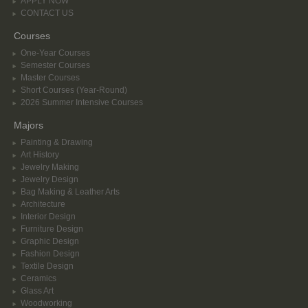
APPLY NOW
CONTACT US
Courses
One-Year Courses
Semester Courses
Master Courses
Short Courses (Year-Round)
2026 Summer Intensive Courses
Majors
Painting & Drawing
Art History
Jewelry Making
Jewelry Design
Bag Making & Leather Arts
Architecture
Interior Design
Furniture Design
Graphic Design
Fashion Design
Textile Design
Ceramics
Glass Art
Woodworking