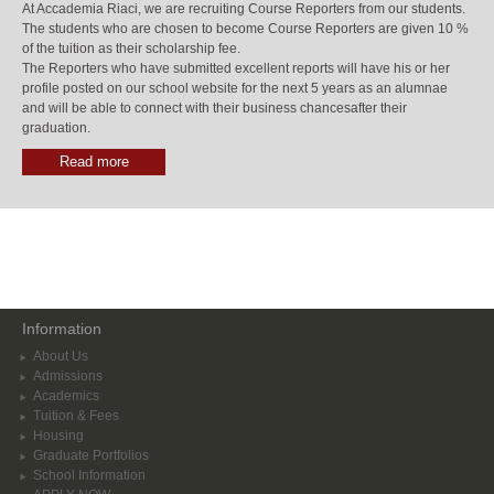
At Accademia Riaci, we are recruiting Course Reporters from our students.
The students who are chosen to become Course Reporters are given 10 %
of the tuition as their scholarship fee.
The Reporters who have submitted excellent reports will have his or her
profile posted on our school website for the next 5 years as an alumnae
and will be able to connect with their business chancesafter their
graduation.
Read more
Information
About Us
Admissions
Academics
Tuition & Fees
Housing
Graduate Portfolios
School Information