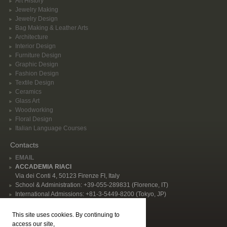
Art History
Jewelry Making
Jewelry Design
Bag Making & Leather Arts
Architecture
Interior Design
Furniture Design
Graphic Design
Fashion Design
Textile Design
Ceramics
Glass Art
Woodworking
Floral Design
Italian Language Courses
Contacts
EMAIL
ACCADEMIA RIACI
Via dei Conti 4, 50123 Firenze FI, Italy
School & Administration: +39-055-289831 (Florence, IT)
International Admissions: +81-3-5449-8200 (Tokyo, JP)
Privacy Policy
This site uses cookies. By continuing to
Follow Us
access our site,