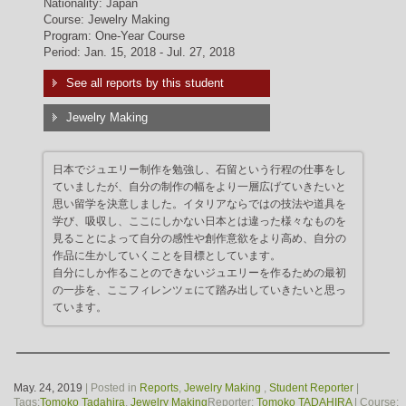
Nationality: Japan
Course: Jewelry Making
Program: One-Year Course
Period: Jan. 15, 2018 - Jul. 27, 2018
See all reports by this student
Jewelry Making
日本でジュエリー制作を勉強し、石留という行程の仕事をし
ていましたが、自分の制作の幅をより一層広げていきたいと
思い留学を決意しました。イタリアならではの技法や道具を
学び、吸収し、ここにしかない日本とは違った様々なものを
見ることによって自分の感性や創作意欲をより高め、自分の
作品に生かしていくことを目標としています。
自分にしか作ることのできないジュエリーを作るための最初
の一歩を、ここフィレンツェにて踏み出していきたいと思っ
ています。
May. 24, 2019
| Posted in
Reports
,
Jewelry Making
,
Student Reporter
|
Tags:
Tomoko Tadahira
,
Jewelry Making
Reporter:
Tomoko TADAHIRA
| Course: