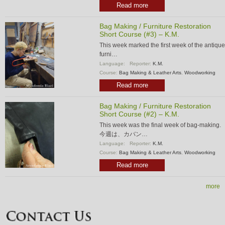
Read more
Bag Making / Furniture Restoration
Short Course (#3) – K.M.
This week marked the first week of the antique
furni…
Language:
Reporter:
K.M.
Course:
Bag Making & Leather Arts
,
Woodworking
Read more
Bag Making / Furniture Restoration
Short Course (#2) – K.M.
This week was the final week of bag-making.
今週は、カバン…
Language:
Reporter:
K.M.
Course:
Bag Making & Leather Arts
,
Woodworking
Read more
more