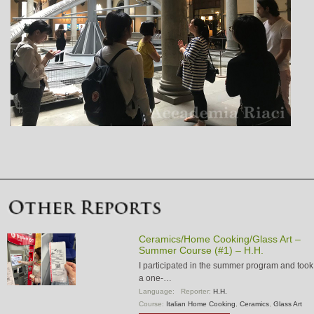
Ceramics/Home Cooking/Glass Art –
Summer Course (#1) – H.H.
I participated in the summer program and took
a one-…
Language:
Reporter:
H.H.
Course:
Italian Home Cooking
,
Ceramics
,
Glass Art