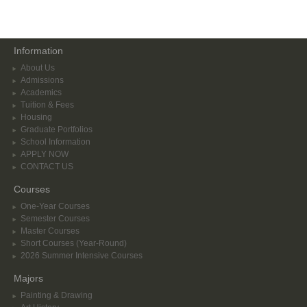
Information
About Us
Admissions
Academics
Tuition & Fees
Housing
Graduate Portfolios
School Information
APPLY NOW
CONTACT US
Courses
One-Year Courses
Semester Courses
Master Courses
Short Courses (Year-Round)
2026 Summer Intensive Courses
Majors
Painting & Drawing