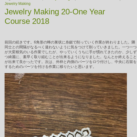
Jewelry Making
Jewelry Making 20-One Year
Course 2018
前回の続きです。6角形の蜂の巣状に糸鋸で削っていく作業が終わりました。隣
同士との間隔がなるべく違わないように気をつけて削っていきました。一つ一つ
が大変根気のいる作業でしたが、やっていくうちに手が慣れてきたのか、少しず
つ綺麗に、素早く取り組むことが出来るようになりました。なんとか終えること
が出来て良かったです。次は、外枠と内側のパーツをロウ付けし、中央に石留を
するためのパーツを付ける作業に移りたいと思います。