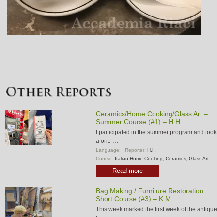
Ceramics/Home Cooking/Glass Art –
Summer Course (#1) – H.H.
I participated in the summer program and took
a one-…
Language:
Reporter:
H.H.
Course:
Italian Home Cooking
,
Ceramics
,
Glass Art
Read more
Bag Making / Furniture Restoration
Short Course (#3) – K.M.
This week marked the first week of the antique