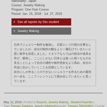
Nationality: Japan
Course: Jewelry Making
Program: One-Year Course
Period: Jan. 15, 2018 - Jul. 27, 2018
See all reports by this student
Jewelry Making
日本でジュエリー制作を勉強し、石留という行程の仕事をし
ていましたが、自分の制作の幅をより一層広げていきたいと
思い留学を決意しました。イタリアならではの技法や道具を
学び、吸収し、ここにしかない日本とは違った様々なものを
見ることによって自分の感性や創作意欲をより高め、自分の
作品に生かしていくことを目標としています。
自分にしか作ることのできないジュエリーを作るための最初
の一歩を、ここフィレンツェにて踏み出していきたいと思っ
ています。
May. 11, 2019
| Posted in
Reports
,
Jewelry Making
,
Student Reporter
|
Tags:
Tomoko Tadahira
,
Jewelry Making
Reporter:
Tomoko TADAHIRA
| Course: