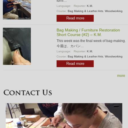
furni…
Language:
Reporter:
K.M.
Course:
Bag Making & Leather Arts
,
Woodworking
Read more
Bag Making / Furniture Restoration
Short Course (#2) – K.M.
This week was the final week of bag-making.
今週は、カバン…
Language:
Reporter:
K.M.
Course:
Bag Making & Leather Arts
,
Woodworking
Read more
more