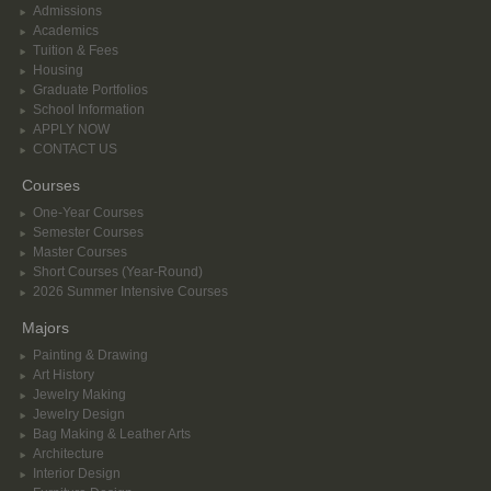
Admissions
Academics
Tuition & Fees
Housing
Graduate Portfolios
School Information
APPLY NOW
CONTACT US
Courses
One-Year Courses
Semester Courses
Master Courses
Short Courses (Year-Round)
2026 Summer Intensive Courses
Majors
Painting & Drawing
Art History
Jewelry Making
Jewelry Design
Bag Making & Leather Arts
Architecture
Interior Design