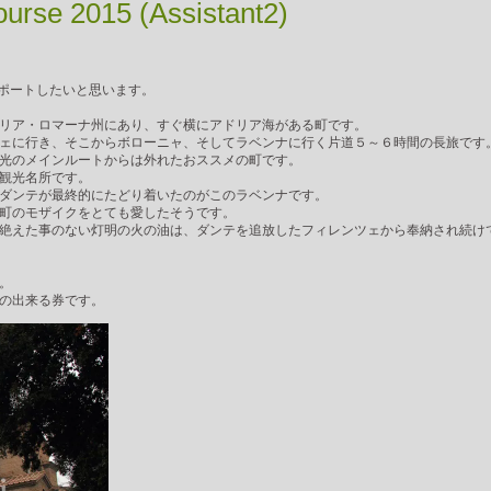
ourse 2015 (Assistant2)
てレポートしたいと思います。
リア・ロマーナ州にあり、すぐ横にアドリア海がある町です。
ェに行き、そこからボローニャ、そしてラベンナに行く片道５～６時間の長旅です
光のメインルートからは外れたおススメの町です。
観光名所です。
ダンテが最終的にたどり着いたのがこのラベンナです。
町のモザイクをとても愛したそうです。
絶えた事のない灯明の火の油は、ダンテを追放したフィレンツェから奉納され続け
。
の出来る券です。