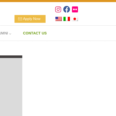
Apply Now
UMNI ⌵
CONTACT US