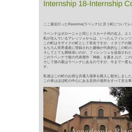
Internship 18-Internship C
ここ最近行ったRavenna(ラベンナ)と言う町につい
ラベンナはボローニャと同じトスカーナ州の右上、エミ
私が住んでいるアレッツォからは、いったんフィレンツ
この町はモザイクの町として有名ですが、イタリアの観
もちろん世界遺産に登録された建物が代表的なこの町の
そしてとても興味深いのが、フィレンツェを追放された
このラベンナで彼の代表傑作「神曲」を書き上げ、この
そして彼の墓はラベンナにあるのですが、今まで一度も
す。
私達はこの町のお得な共通入場券を購入し観光しました
この券はほぼ町の中心にある見所の場所をすべて見る事