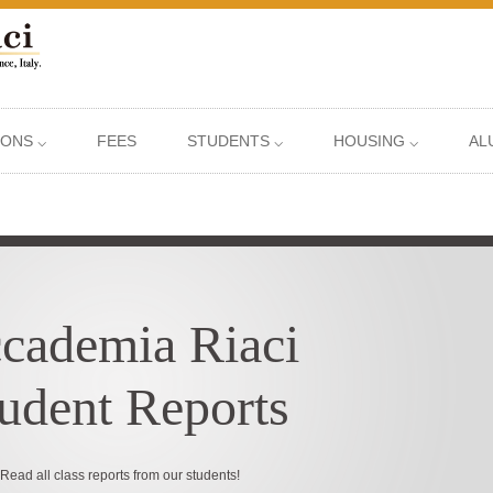
IONS ⌵
FEES
STUDENTS ⌵
HOUSING ⌵
AL
cademia Riaci
udent Reports
Read all class reports from our students!