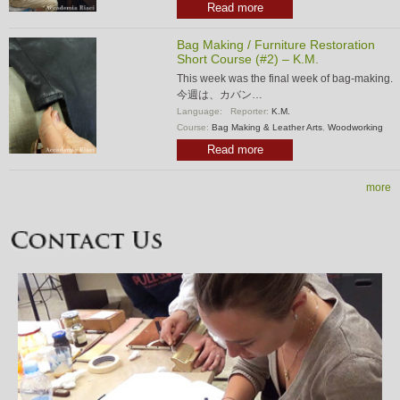
Read more
Bag Making / Furniture Restoration
Short Course (#2) – K.M.
This week was the final week of bag-making.
今週は、カバン…
Language:
Reporter:
K.M.
Course:
Bag Making & Leather Arts
,
Woodworking
Read more
more