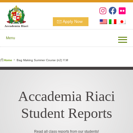
Apply Now
Menu
Home
Bag Making Summer Course (n2) Y.M
Accademia Riaci
Student Reports
Read all class reports from our students!