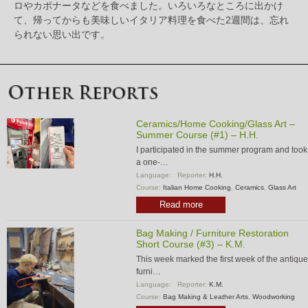
ロやカポナータなどを食べました。いろいろなところに出かけ
て、帰ってからも美味しいイタリア料理を食べた2週間は、忘れ
られない思い出です。
Ceramics/Home Cooking/Glass Art –
Summer Course (#1) – H.H.
I participated in the summer program and took
a one-…
Language:
Reporter:
H.H.
Course:
Italian Home Cooking
,
Ceramics
,
Glass Art
Read more
Bag Making / Furniture Restoration
Short Course (#3) – K.M.
This week marked the first week of the antique
furni…
Language:
Reporter:
K.M.
Course:
Bag Making & Leather Arts
,
Woodworking