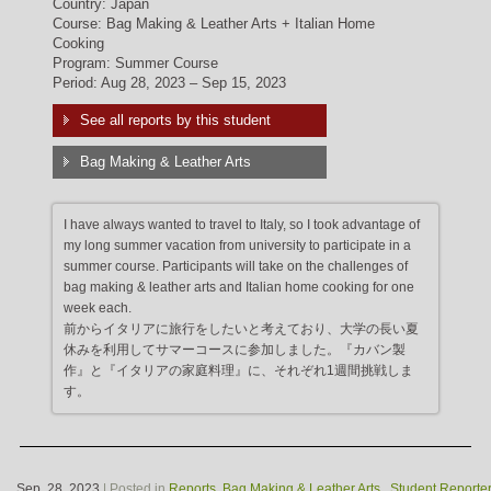
Country: Japan
Course: Bag Making & Leather Arts + Italian Home
Cooking
Program: Summer Course
Period: Aug 28, 2023 – Sep 15, 2023
See all reports by this student
Bag Making & Leather Arts
I have always wanted to travel to Italy, so I took advantage of
my long summer vacation from university to participate in a
summer course. Participants will take on the challenges of
bag making & leather arts and Italian home cooking for one
week each.
前からイタリアに旅行をしたいと考えており、大学の長い夏
休みを利用してサマーコースに参加しました。『カバン製
作』と『イタリアの家庭料理』に、それぞれ1週間挑戦しま
す。
Sep. 28, 2023
| Posted in
Reports
,
Bag Making & Leather Arts
,
Student Reporte