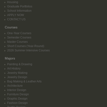
Housing
Graduate Portfolios
School Information
APPLY NOW
CONTACT US
Courses
One-Year Courses
Semester Courses
Master Courses
Short Courses (Year-Round)
2026 Summer Intensive Courses
Majors
Painting & Drawing
Art History
Jewelry Making
Jewelry Design
Bag Making & Leather Arts
Architecture
Interior Design
Furniture Design
Graphic Design
Fashion Design