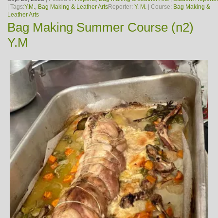
| Tags:
Y.M.
,
Bag Making & Leather Arts
Reporter:
Y. M.
| Course:
Bag Making &
Leather Arts
Bag Making Summer Course (n2)
Y.M