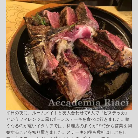
平日の夜に、ルームメイトと友人合わせて6人で『ビステッカ』
というフィレンツェ風Tボーンステーキを食べに行きました。暗
くなるのが遅いイタリアでは、料理店の多くが19時から営業を開
始することを知り驚きました。ステーキの後も数軒はしごをし