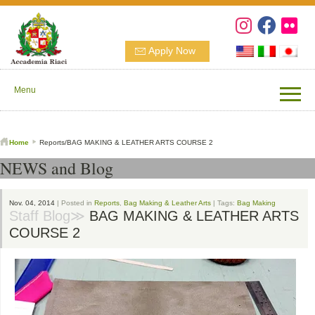
Apply Now
Menu
Home
Reports/BAG MAKING & LEATHER ARTS COURSE 2
NEWS and Blog
Nov. 04, 2014
| Posted in
Reports
,
Bag Making & Leather Arts
| Tags:
Bag Making
Staff Blog≫
BAG MAKING & LEATHER ARTS
COURSE 2