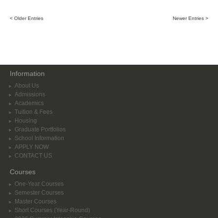
< Older Entries
Newer Entries >
Information
About Us
Admissions
Academics
Tuition & Fees
Housing
Graduate Portfolios
School Information
APPLY NOW
CONTACT US
Courses
One-Year Courses
Semester Courses
Master Courses
Short Courses (Year-Round)