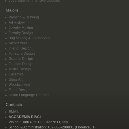
2026 Summer Intensive Courses
Majors
Painting & Drawing
Art History
Jewelry Making
Jewelry Design
Bag Making & Leather Arts
Architecture
Interior Design
Furniture Design
Graphic Design
Fashion Design
Textile Design
Ceramics
Glass Art
Woodworking
Floral Design
Italian Language Courses
Contacts
EMAIL
ACCADEMIA RIACI
Via dei Conti 4, 50123 Firenze FI, Italy
School & Administration: +39-055-289831 (Florence, IT)