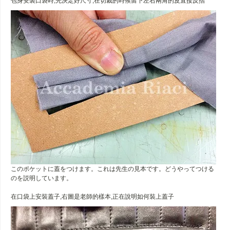
包身安裝口袋時,先決定好尺寸,在切裁的時候留下左右兩角的皮直接反摺
このポケットに蓋をつけます。これは先生の見本です。どうやってつける
のを説明しています。
在口袋上安裝蓋子,右圖是老師的樣本,正在說明如何裝上蓋子