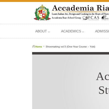
ABOUT ⌵
ACADEMICS ⌵
ADMISS
Home
Shoemaking vol.5 (One-Year Course – Yuki)
Ac
St