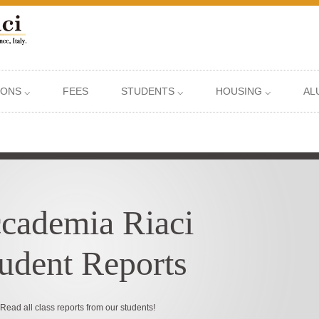
IONS ⌵
FEES
STUDENTS ⌵
HOUSING ⌵
AL
cademia Riaci
udent Reports
Read all class reports from our students!