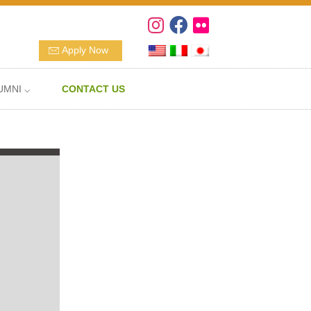
Apply Now
UMNI ⌵
CONTACT US