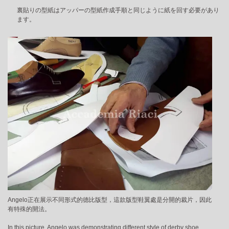
裏貼りの型紙はアッパーの型紙作成手順と同じように紙を回す必要があり
ます。
Angelo正在展示不同形式的德比版型，這款版型鞋翼處是分開的裁片，因此
有特殊的開法。
In this picture, Angelo was demonstrating different style of derby shoe,