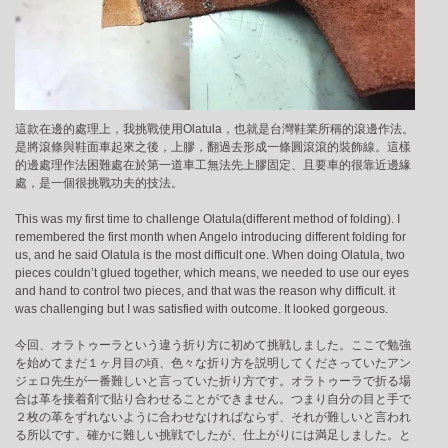
這款在邊的處理上，我挑戰使用Olatula，也就是台灣鞋業所稱的滾邊作法。
是將滾條與鞋面車起來之後，上膠，翻過去形成一條圓滾滾的裝飾線。這樣
的邊處理作法困難處在於第一道車工無法先上膠固定、且要車的很靠近邊緣
處，是一個很挑戰功夫的技法。
This was my first time to challenge Olatula(different method of folding). I
remembered the first month when Angelo introducing different folding for
us, and he said Olatula is the most difficult one. When doing Olatula, two
pieces couldn’t glued together, which means, we needed to use our eyes
and hand to control two pieces, and that was the reason why difficult. it
was challenging but I was satisfied with outcome. It looked gorgeous.
今回、オラトゥーラという違う折り方に初めて挑戦しました。ここで勉強
を始めてまだ１ヶ月目の頃、色々な折り方を説明してくださっていたアン
ジェロ先生が一番難しいと言っていた折り方です。オラトゥーラで折る場
合は革を接着剤で貼り合わせることができません。つまり自分の目と手で
２枚の革をずれないように合わせなければならず、それが難しいと言われ
る所以です。確かに難しい挑戦でしたが、仕上がりには満足しました。と