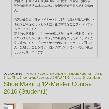
便如此，仍期望到莉雅琪延伸自己在實作上的經驗。她相信，
設計師能夠透過設計表達想法，希望能持續用創作感動身邊的
人。
台湾の靴業界で靴デザイナーとして3年半経験を積んだ後、さ
らに学びを深めようと革工芸と靴で有名なここフィレンツェ
へやって来ました。
基本的な審美眼とスケッチ技術は大学（文学士号取得）で学
んでいましたが、さらに靴制作の技術を磨くためにリアチ入
学を決めました。「デザイナーの想いは、デザインを通して
人々に届く」ことを信じ、自分のデザインで人々の心を動か
したいと願っています。
Dec. 06, 2016
| Posted in
Reports
,
Shoemaking
,
Student Reporter
| Tags:
Li
Shiau-Ting
,
Shoemaking
Reporter:
Li SHIAU-TING
| Course:
Shoemaking
Shoe Making 12-Master Course
2016 (Student1)