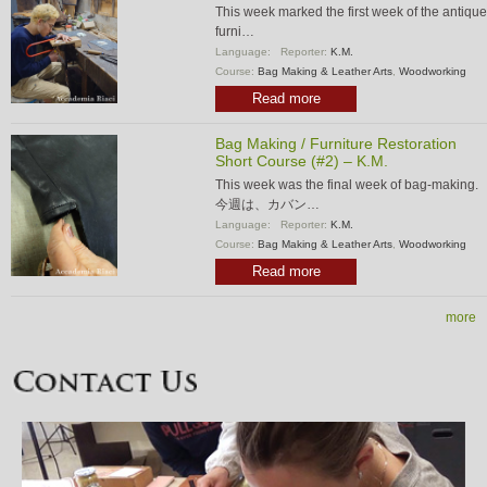
This week marked the first week of the antique
furni…
Language:
Reporter:
K.M.
Course:
Bag Making & Leather Arts
,
Woodworking
Read more
Bag Making / Furniture Restoration
Short Course (#2) – K.M.
This week was the final week of bag-making.
今週は、カバン…
Language:
Reporter:
K.M.
Course:
Bag Making & Leather Arts
,
Woodworking
Read more
more