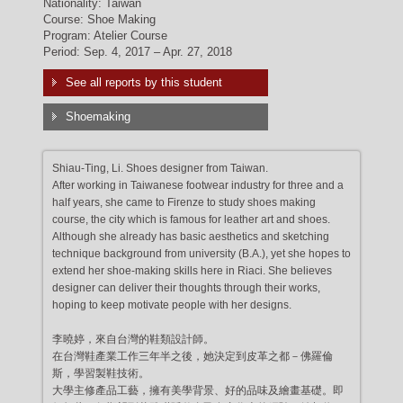
Nationality: Taiwan
Course: Shoe Making
Program: Atelier Course
Period: Sep. 4, 2017 – Apr. 27, 2018
See all reports by this student
Shoemaking
Shiau-Ting, Li. Shoes designer from Taiwan.
After working in Taiwanese footwear industry for three and a
half years, she came to Firenze to study shoes making
course, the city which is famous for leather art and shoes.
Although she already has basic aesthetics and sketching
technique background from university (B.A.), yet she hopes to
extend her shoe-making skills here in Riaci. She believes
designer can deliver their thoughts through their works,
hoping to keep motivate people with her designs.
李曉婷，來自台灣的鞋類設計師。
在台灣鞋產業工作三年半之後，她決定到皮革之都－佛羅倫
斯，學習製鞋技術。
大學主修產品工藝，擁有美學背景、好的品味及繪畫基礎。即