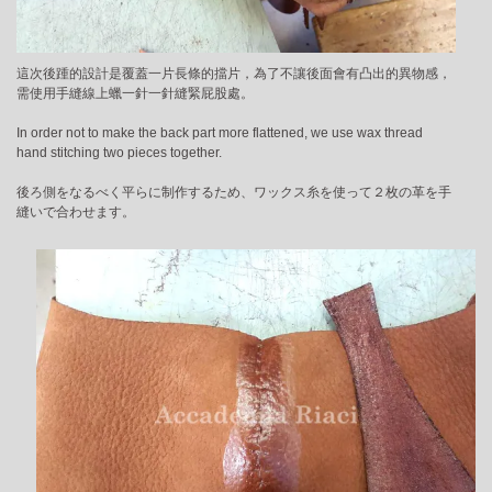
這次後踵的設計是覆蓋一片長條的擋片，為了不讓後面會有凸出的異物感，
需使用手縫線上蠟一針一針縫緊屁股處。
In order not to make the back part more flattened, we use wax thread
hand stitching two pieces together.
後ろ側をなるべく平らに制作するため、ワックス糸を使って２枚の革を手
縫いで合わせます。