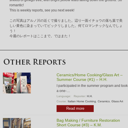
sheets of ginkgo tree, with bright yellow leafs falling down the ground. So
romantic!
This is weekly reports, see you next week!
この写真はアルノ川の近くで撮りました。辺り一面イチョウの落ち葉で美
しい黄色に染まっていてビックリしました。何てロマンチックなんでしょ
う！
今週のレポートはここまで。ではまた！
Ceramics/Home Cooking/Glass Art –
Summer Course (#1) – H.H.
I participated in the summer program and took
a one-…
Language:
Reporter:
H.H.
Course:
Italian Home Cooking
,
Ceramics
,
Glass Art
Read more
Bag Making / Furniture Restoration
Short Course (#3) – K.M.