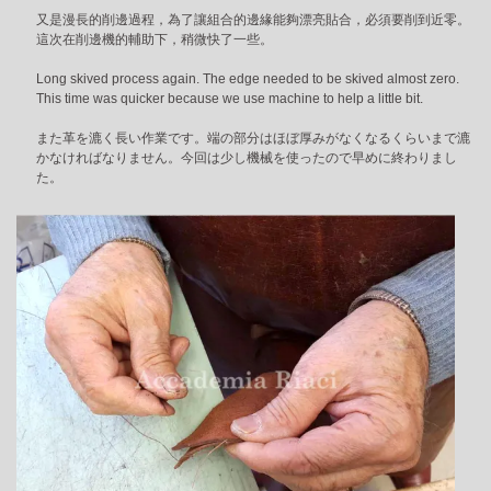
又是漫長的削邊過程，為了讓組合的邊緣能夠漂亮貼合，必須要削到近零。
這次在削邊機的輔助下，稍微快了一些。
Long skived process again. The edge needed to be skived almost zero.
This time was quicker because we use machine to help a little bit.
また革を漉く長い作業です。端の部分はほぼ厚みがなくなるくらいまで漉
かなければなりません。今回は少し機械を使ったので早めに終わりまし
た。