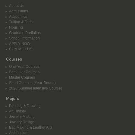
About Us
Admissions
Academics
Tuition & Fees
Housing
Graduate Portfolios
School Information
APPLY NOW
CONTACT US
Courses
One-Year Courses
Semester Courses
Master Courses
Short Courses (Year-Round)
2026 Summer Intensive Courses
Majors
Painting & Drawing
Art History
Jewelry Making
Jewelry Design
Bag Making & Leather Arts
Architecture