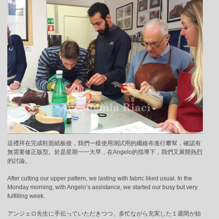
這禮拜在完成鞋面紙板後，我們一樣使用測試用的纖維布進行攀幫，確認有
無需要修正版型。於是星期一一大早，在Angelo的指導下，我們又展開熱烈
的討論。
After cutting our upper pattern, we lasting with fabric liked usual. In the
Monday morning, with Angelo’s assistance, we started our busy but very
fulfilling week.
アンジェロ先生に手伝っていただきつつ、多忙ながら充実した１週間が始