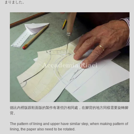
まりました。
德比內裡版跟鞋面版的製作有著些許相同處，在腳背的地方同樣需要旋轉腳
背。
The pattern of lining and upper have similar step, when making pattern of
lining, the paper also need to be rotated.