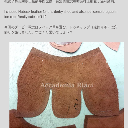
挑選了符合寒冷天氣的牛巴戈皮，這次也嘗試在鞋頭打上雕花，滿可愛的。
I choose Nubuck leather for this derby shoe and also, put some brogue in
toe cap. Really cute isn’t it?
今回のダービー靴にはヌバック革を選び、トゥキャップ（先飾り革）に穴
飾りを施しました。すごく可愛いでしょう？