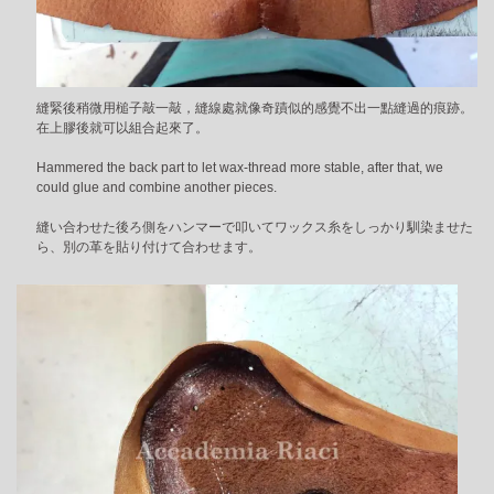
縫緊後稍微用槌子敲一敲，縫線處就像奇蹟似的感覺不出一點縫過的痕跡。
在上膠後就可以組合起來了。
Hammered the back part to let wax-thread more stable, after that, we
could glue and combine another pieces.
縫い合わせた後ろ側をハンマーで叩いてワックス糸をしっかり馴染ませた
ら、別の革を貼り付けて合わせます。