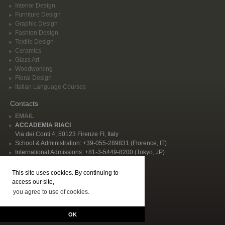
Interior Design
Furniture Design
Graphic Design
Fashion Design
Textile Design
Ceramics
Glass Art
Woodworking
Floral Design
Italian Language Courses
Contacts
EMAIL
ACCADEMIA RIACI
Via dei Conti 4, 50123 Firenze FI, Italy
School & Administration: +39-055-289831 (Florence, IT)
International Admissions: +81-3-5449-8200 (Tokyo, JP)
Privacy Policy
This site uses cookies. By continuing to
Follow Us
access our site,
you agree to use of cookies.
© 2026 Accademia Riaci. All rights reserved, P.I. IT02344480484 | "Accademia
Riaci - International School of Arts, Design, Cooking, and Italian Language in
OK
Florence, Italy" |
GENERAL CONDITIONS