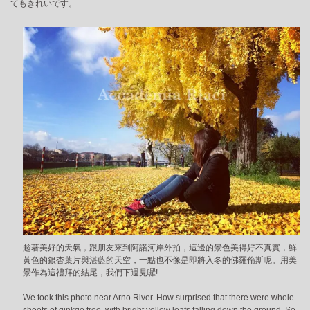
てもきれいです。
趁著美好的天氣，跟朋友來到阿諾河岸外拍，這邊的景色美得好不真實，鮮
黃色的銀杏葉片與湛藍的天空，一點也不像是即將入冬的佛羅倫斯呢。用美
景作為這禮拜的結尾，我們下週見囉!
We took this photo near Arno River. How surprised that there were whole