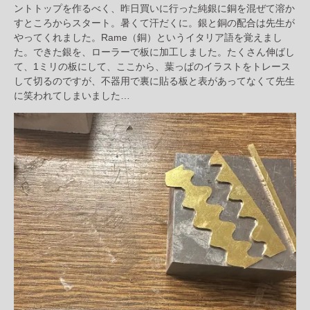
ントトップを作るべく、昨日買いに行った純銀に銅を混ぜて溶か
すところからスタート。暑くて汗だくに。銀と銅の配合は先生が
やってくれました。Rame（銅）というイタリア語を覚えまし
た。できた銀を、ローラーで板に加工しました。たくさん伸ばし
て、1ミリの板にして、ここから、葉っぱのイラストをトレース
して切るのですが、不器用で裏に貼る板と表があってなくて先生
に笑われてしまいました…