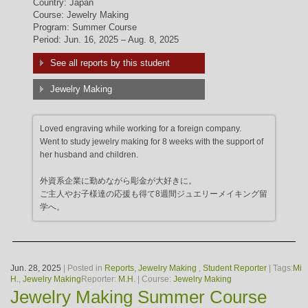
Country: Japan
Course: Jewelry Making
Program: Summer Course
Period: Jun. 16, 2025 – Aug. 8, 2025
See all reports by this student
Jewelry Making
Loved engraving while working for a foreign company.
Went to study jewelry making for 8 weeks with the support of
her husband and children.
外資系企業に勤めながら彫金が大好きに。
ご主人やお子様達の応援も得て8週間ジュエリーメイキング留
学へ。
Jun. 28, 2025
| Posted in
Reports
,
Jewelry Making
,
Student Reporter
| Tags:
Mi
H.
,
Jewelry Making
Reporter:
M.H.
| Course:
Jewelry Making
Jewelry Making Summer Course