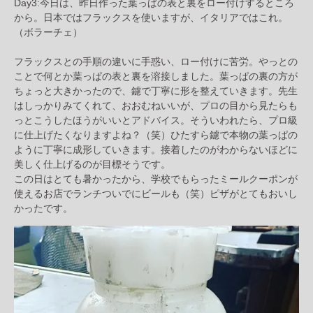
Day3:今日は、昨日作った葉っぱの表と裏をロー付けするところ
から。日本ではフラックスを使いますが、イタリアではこれ。
（ボラーチェ）
フラックスとの手順の違いに手惑い、ロー付けに苦労。やっとの
ことで何とか葉っぱの表と裏を溶接しました。葉っぱの裏の方が
ちょっと大きかったので、鑢で丁寧に形を整えていきます。先生
はしっかりみてくれて、おおむねいいが、プロの目から見たらも
っとこうしたほうがいいとアドバイス。そういわれたら、プロ級
に仕上げたくなりますよね？（笑）ひたすら鑢で本物の葉っぱの
ように丁寧に成形していきます。接着したのがわからないほどに
美しく仕上げるのが目標そうです。
この日はとても暑かったから、学校でもらったミールクーポンが
使えるお店でランチついでにビールも（笑）ピザがとてもおいし
かったです。