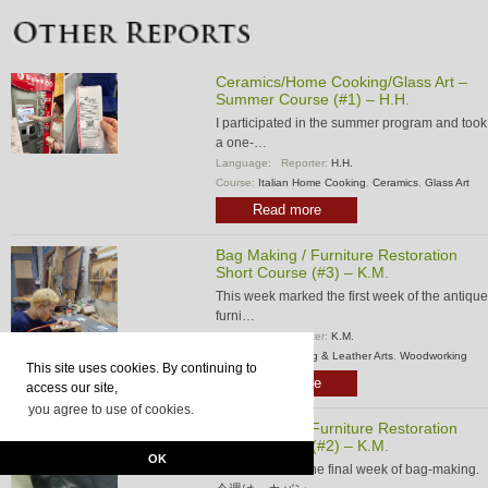
Ceramics/Home Cooking/Glass Art –
Summer Course (#1) – H.H.
I participated in the summer program and took
a one-…
Language:
Reporter:
H.H.
Course:
Italian Home Cooking
,
Ceramics
,
Glass Art
Read more
Bag Making / Furniture Restoration
Short Course (#3) – K.M.
This week marked the first week of the antique
furni…
Language:
Reporter:
K.M.
Course:
Bag Making & Leather Arts
,
Woodworking
This site uses cookies. By continuing to
Read more
access our site,
you agree to use of cookies.
Bag Making / Furniture Restoration
Short Course (#2) – K.M.
OK
This week was the final week of bag-making.