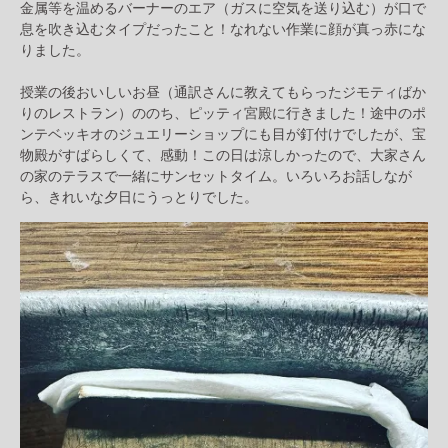
金属等を温めるバーナーのエア（ガスに空気を送り込む）が口で
息を吹き込むタイプだったこと！なれない作業に顔が真っ赤にな
りました。
授業の後おいしいお昼（通訳さんに教えてもらったジモティばか
りのレストラン）ののち、ピッティ宮殿に行きました！途中のポ
ンテベッキオのジュエリーショップにも目が釘付けでしたが、宝
物殿がすばらしくて、感動！この日は涼しかったので、大家さん
の家のテラスで一緒にサンセットタイム。いろいろお話しなが
ら、きれいな夕日にうっとりでした。