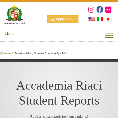
Apply Now
Menu
Home
Jewelry Making Summer Course (#1) – Mi H.
Accademia Riaci
Student Reports
Read all class reports from our students!