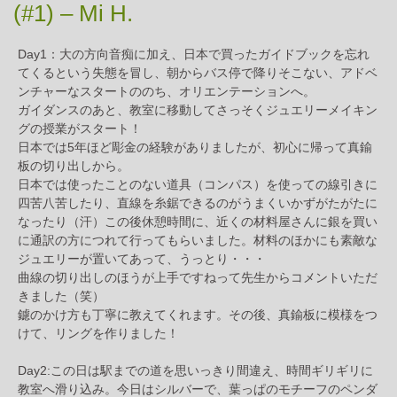
(#1) – Mi H.
Day1：大の方向音痴に加え、日本で買ったガイドブックを忘れ
てくるという失態を冒し、朝からバス停で降りそこない、アドベ
ンチャーなスタートののち、オリエンテーションへ。
ガイダンスのあと、教室に移動してさっそくジュエリーメイキン
グの授業がスタート！
日本では5年ほど彫金の経験がありましたが、初心に帰って真鍮
板の切り出しから。
日本では使ったことのない道具（コンパス）を使っての線引きに
四苦八苦したり、直線を糸鋸できるのがうまくいかずがたがたに
なったり（汗）この後休憩時間に、近くの材料屋さんに銀を買い
に通訳の方につれて行ってもらいました。材料のほかにも素敵な
ジュエリーが置いてあって、うっとり・・・
曲線の切り出しのほうが上手ですねって先生からコメントいただ
きました（笑）
鑢のかけ方も丁寧に教えてくれます。その後、真鍮板に模様をつ
けて、リングを作りました！
Day2:この日は駅までの道を思いっきり間違え、時間ギリギリに
教室へ滑り込み。今日はシルバーで、葉っぱのモチーフのペンダ