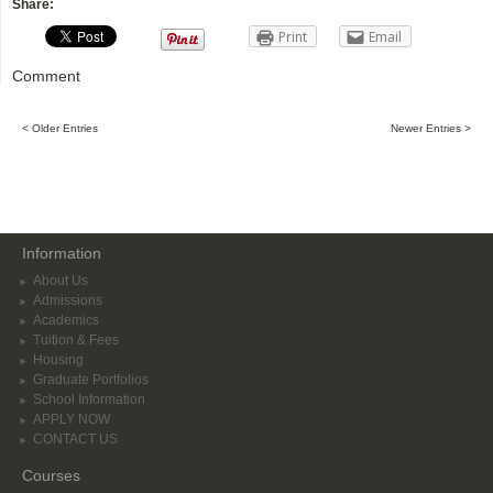
Share:
Print
Email
Comment
< Older Entries
Newer Entries >
Information
About Us
Admissions
Academics
Tuition & Fees
Housing
Graduate Portfolios
School Information
APPLY NOW
CONTACT US
Courses