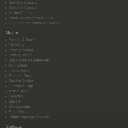
One-Year Courses
Semester Courses
Master Courses
Short Courses (Year-Round)
2026 Summer Intensive Courses
Majors
Painting & Drawing
Art History
Jewelry Making
Jewelry Design
Bag Making & Leather Arts
Architecture
Interior Design
Furniture Design
Graphic Design
Fashion Design
Textile Design
Ceramics
Glass Art
Woodworking
Floral Design
Italian Language Courses
Contacts