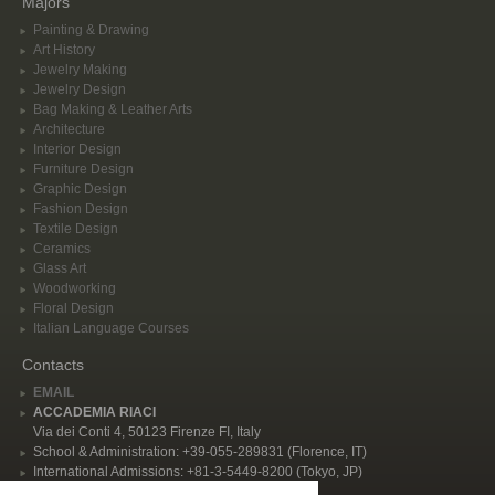
Majors
Painting & Drawing
Art History
Jewelry Making
Jewelry Design
Bag Making & Leather Arts
Architecture
Interior Design
Furniture Design
Graphic Design
Fashion Design
Textile Design
Ceramics
Glass Art
Woodworking
Floral Design
Italian Language Courses
Contacts
EMAIL
ACCADEMIA RIACI
Via dei Conti 4, 50123 Firenze FI, Italy
School & Administration: +39-055-289831 (Florence, IT)
International Admissions: +81-3-5449-8200 (Tokyo, JP)
Privacy Policy