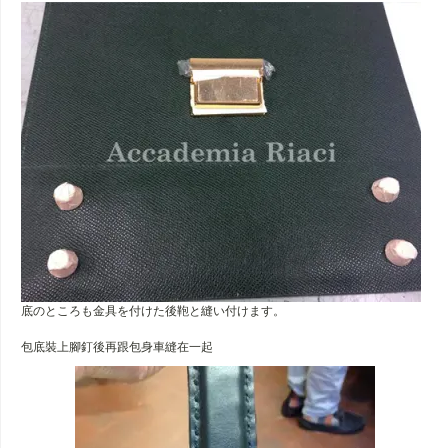
底のところも金具を付けた後鞄と縫い付けます。
包底裝上腳釘後再跟包身車縫在一起