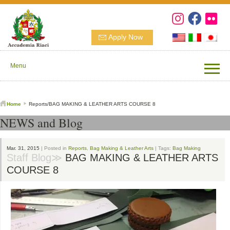
Apply Now
Menu
Home
Reports/BAG MAKING & LEATHER ARTS COURSE 8
NEWS and Blog
Mar. 31, 2015
| Posted in
Reports
,
Bag Making & Leather Arts
| Tags:
Bag Making
Staff Blog≫
BAG MAKING & LEATHER ARTS
COURSE 8