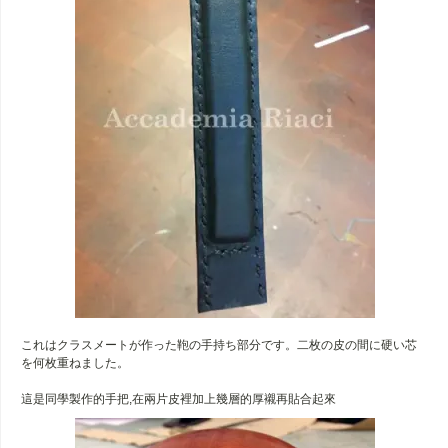
これはクラスメートが作った鞄の手持ち部分です。二枚の皮の間に硬い芯
を何枚重ねました。
這是同學製作的手把,在兩片皮裡加上幾層的厚襯再貼合起來