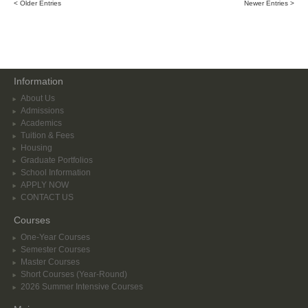
< Older Entries
Newer Entries >
Information
About Us
Admissions
Academics
Tuition & Fees
Housing
Graduate Portfolios
School Information
APPLY NOW
CONTACT US
Courses
One-Year Courses
Semester Courses
Master Courses
Short Courses (Year-Round)
2026 Summer Intensive Courses