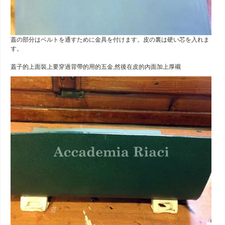
蓋の部分はベルトを通すために金具を付けます。皮の裏は硬い芯を入れま
す。
蓋子的上面裝上要穿過背帶的用的五金,然後在皮的內面加上厚襯