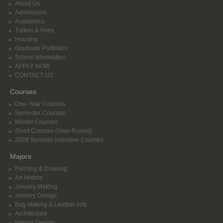
About Us
Admissions
Academics
Tuition & Fees
Housing
Graduate Portfolios
School Information
APPLY NOW
CONTACT US
Courses
One-Year Courses
Semester Courses
Master Courses
Short Courses (Year-Round)
2026 Summer Intensive Courses
Majors
Painting & Drawing
Art History
Jewelry Making
Jewelry Design
Bag Making & Leather Arts
Architecture
Interior Design