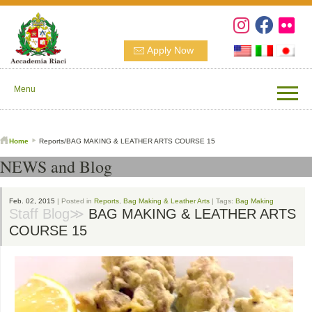
Apply Now
Menu
Home
Reports/BAG MAKING & LEATHER ARTS COURSE 15
NEWS and Blog
Feb. 02, 2015
| Posted in
Reports
,
Bag Making & Leather Arts
| Tags:
Bag Making
Staff Blog≫
BAG MAKING & LEATHER ARTS
COURSE 15