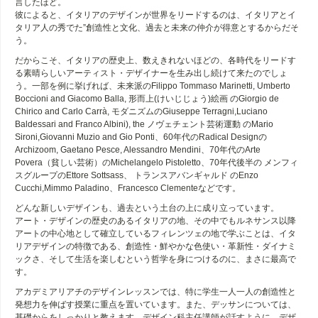
言したほど。
彼によると、イタリアのデザインが世界をリードするのは、イタリアとイ
タリア人の秀でた”創造性と文化、過去と未来の仲介が得意とするからだそ
う。
だからこそ、イタリアの歴史上、数えきれないほどの、各時代をリードす
る素晴らしいアーティスト・デザイナーを生み出し続けて来たのでしょ
う。一部を例に挙げれば、未来派のFilippo Tommaso Marinetti, Umberto
Boccioni and Giacomo Balla, 形而上(けいじじょう)絵画 のGiorgio de
Chirico and Carlo Carrà, モダニズムのGiuseppe Terragni,Luciano
Baldessari and Franco Albini), the ノヴェチェント芸術運動 のMario
Sironi,Giovanni Muzio and Gio Ponti、60年代のRadical Designの
Archizoom, Gaetano Pesce, Alessandro Mendini、70年代のArte
Povera（貧しい芸術）のMichelangelo Pistoletto、70年代後半の メンフィ
スグループのEttore Sottsass、 トランスアバンギャルド のEnzo
Cucchi,Mimmo Paladino、Francesco Clementeなどです。
どんな新しいデザインも、過去という土台の上に成り立っています。
アート・デザインの歴史のあるイタリアの地、その中でもルネサンス以降
アートの中心地として確立しているフィレンツェの地で学ぶことは、イタ
リアデザインの特徴である、創造性・鮮やかな色使い・革新性・ダイナミ
ックさ、そして生活を楽しむという哲学を身につけるのに、まさに最高で
す。
アカデミアリアチのデザインレッスンでは、特に学生一人一人の創造性と
発想力を伸ばす授業に重点を置いています。また、デッサンについては、
基礎からをしっかりと教えます。デザイン科主任講師が話すように、デザ