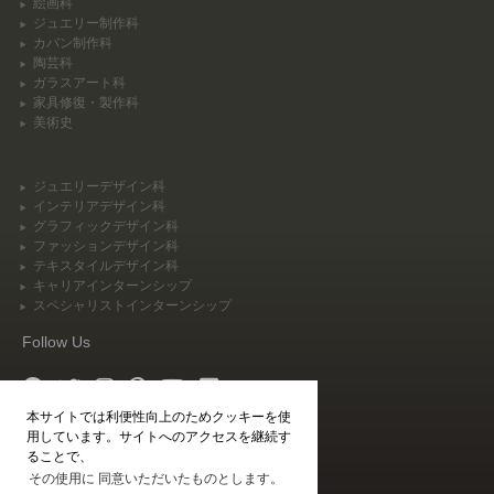
絵画科
ジュエリー制作科
カバン制作科
陶芸科
ガラスアート科
家具修復・製作科
美術史
ジュエリーデザイン科
インテリアデザイン科
グラフィックデザイン科
ファッションデザイン科
テキスタイルデザイン科
キャリアインターンシップ
スペシャリストインターンシップ
Follow Us
本サイトでは利便性向上のためクッキーを使
Agent Login
用しています。サイトへのアクセスを継続す
Student Login
ることで、
その使用に 同意いただいたものとします。