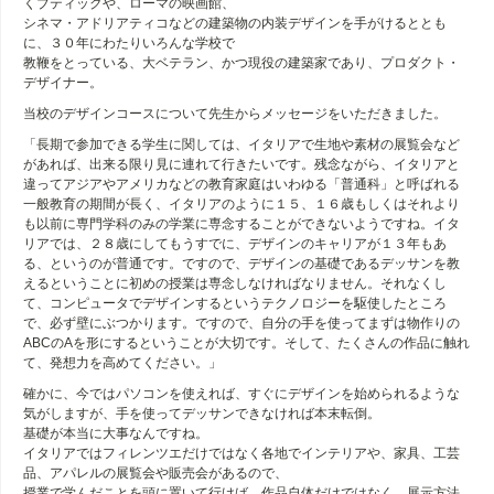
くブティックや、ローマの映画館、
シネマ・アドリアティコなどの建築物の内装デザインを手がけるととも
に、３０年にわたりいろんな学校で
教鞭をとっている、大ベテラン、かつ現役の建築家であり、プロダクト・
デザイナー。
当校のデザインコースについて先生からメッセージをいただきました。
「長期で参加できる学生に関しては、イタリアで生地や素材の展覧会など
があれば、出来る限り見に連れて行きたいです。残念ながら、イタリアと
違ってアジアやアメリカなどの教育家庭はいわゆる「普通科」と呼ばれる
一般教育の期間が長く、イタリアのように１５、１６歳もしくはそれより
も以前に専門学科のみの学業に専念することができないようですね。イタ
リアでは、２８歳にしてもうすでに、デザインのキャリアが１３年もあ
る、というのが普通です。ですので、デザインの基礎であるデッサンを教
えるということに初めの授業は専念しなければなりません。それなくし
て、コンピュータでデザインするというテクノロジーを駆使したところ
で、必ず壁にぶつかります。ですので、自分の手を使ってまずは物作りの
ABCのAを形にするということが大切です。そして、たくさんの作品に触れ
て、発想力を高めてください。」
確かに、今ではパソコンを使えれば、すぐにデザインを始められるような
気がしますが、手を使ってデッサンできなければ本末転倒。
基礎が本当に大事なんですね。
イタリアではフィレンツエだけではなく各地でインテリアや、家具、工芸
品、アパレルの展覧会や販売会があるので、
授業で学んだことを頭に置いて行けば、作品自体だけではなく、展示方法