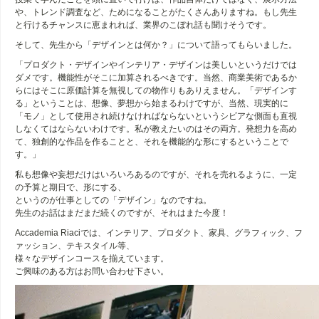
や、トレンド調査など、ためになることがたくさんありますね。もし先生
と行けるチャンスに恵まれれば、業界のこぼれ話も聞けそうです。
そして、先生から「デザインとは何か？」について語ってもらいました。
「プロダクト・デザインやインテリア・デザインは美しいというだけでは
ダメです。機能性がそこに加算されるべきです。当然、商業美術であるか
らにはそこに原価計算を無視しての物作りもありえません。「デザインす
る」ということは、想像、夢想から始まるわけですが、当然、現実的に
「モノ」として使用され続けなければならないというシビアな側面も直視
しなくてはならないわけです。私が教えたいのはその両方。発想力を高め
て、独創的な作品を作ることと、それを機能的な形にするということで
す。」
私も想像や妄想だけはいろいろあるのですが、それを売れるように、一定
の予算と期日で、形にする、
というのが仕事としての「デザイン」なのですね。
先生のお話はまだまだ続くのですが、それはまた今度！
Accademia Riaciでは、インテリア、プロダクト、家具、グラフィック、フ
ァッション、テキスタイル等、
様々なデザインコースを揃えています。
ご興味のある方はお問い合わせ下さい。