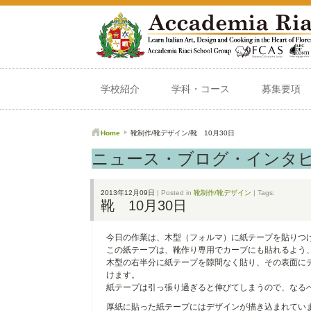
学校紹介
学科・コース
募集要項
Home
靴制作/靴デザイン/靴 10月30日
ニュース・ブログ・インタ
2013年12月09日
| Posted in
靴制作/靴デザイン
| Tags:
靴 10月30日
今日の作業は、木型（フォルマ）に紙テープを貼りつ
この紙テープは、靴作り専用でカーブにも貼れるよう
木型の右半分に紙テープを隙間なく貼り、その表面に
けます。
紙テープは引っ張り過ぎると伸びてしまうので、なる
厚紙に貼った紙テープにはデザインが描き込まれてい