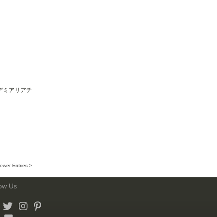
デミアリアチ
ewer Entries >
low Us