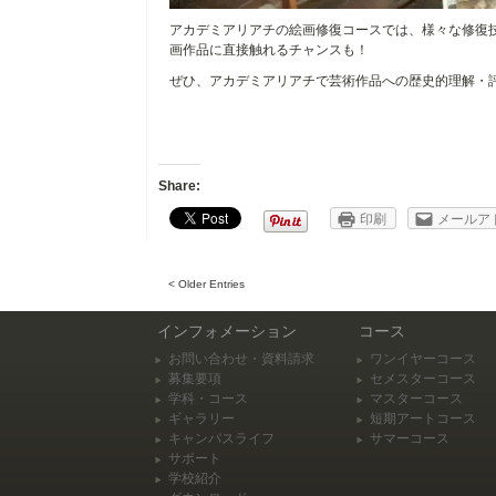
アカデミアリアチの絵画修復コースでは、様々な修復
画作品に直接触れるチャンスも！
ぜひ、アカデミアリアチで芸術作品への歴史的理解・
Share:
印刷
メールア
< Older Entries
インフォメーション
コース
お問い合わせ・資料請求
ワンイヤーコース
募集要項
セメスターコース
学科・コース
マスターコース
ギャラリー
短期アートコース
キャンパスライフ
サマーコース
サポート
学校紹介