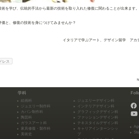
技術を学び、伝統的手法から最新の技術を取り入れた修復に関わることが出来ます。
評価と、修復の技術を身につけてみませんか？
イタリアで学ぶアート、デザイン留学 アカ
ドレス
N
学科
Fol
絵画科
ジュエリーデザイン科
ジュエリー制作科
インテリアデザイン科
カバン制作科
グラフィックデザイン科
陶芸科
ファッションデザイン科
ガラスアート科
テキスタイルデザイン科
Ag
家具修復・製作科
キャリアインターンシッ
St
美術史
プ