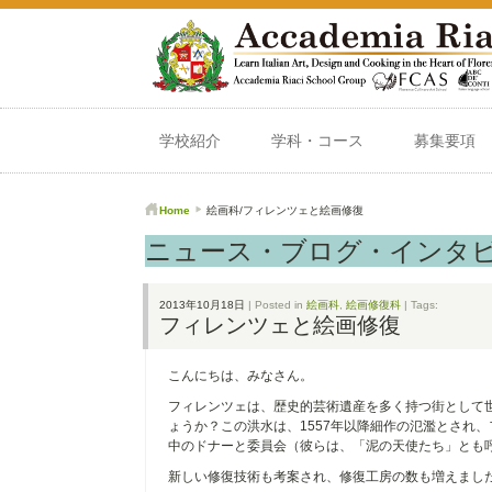
学校紹介
学科・コース
募集要項
Home
絵画科/フィレンツェと絵画修復
ニュース・ブログ・インタ
2013年10月18日
| Posted in
絵画科
,
絵画修復科
| Tags:
フィレンツェと絵画修復
こんにちは、みなさん。
フィレンツェは、歴史的芸術遺産を多く持つ街として世
ょうか？この洪水は、1557年以降細作の氾濫とされ
中のドナーと委員会（彼らは、「泥の天使たち」とも
新しい修復技術も考案され、修復工房の数も増えまし