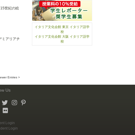
15世紀の絵
イタリア文化会館 東京 イタリア語学
校
イタリア文化会館 大阪 イタリア語学
デミアリアチ
校
ewer Entries >
low Us
ent Login
udent Login