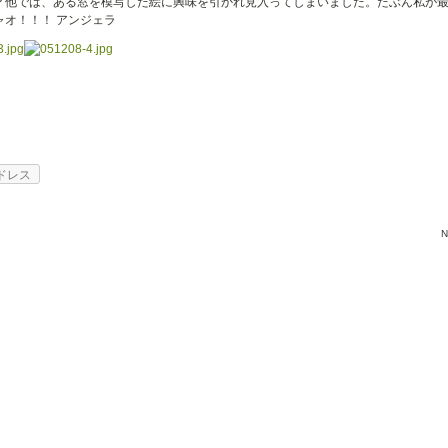
？他では、ある窓を模写した絵に興味を引かれ見入ってしまいました。たぶん私が
オ！！！ アンジェラ
ドレス
N