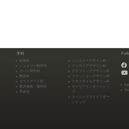
学科
Fol
絵画科
ジュエリーデザイン科
ジュエリー制作科
インテリアデザイン科
カバン制作科
グラフィックデザイン科
陶芸科
ファッションデザイン科
ガラスアート科
テキスタイルデザイン科
Ag
家具修復・製作科
キャリアインターンシッ
St
美術史
プ
スペシャリストインター
ンシップ