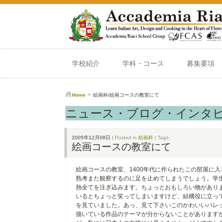
学校紹介
学科・コース
募集要項
Home
絵画科/絵画コースの教室にて
ニュース・ブログ・インタ
2005年12月08日
| Posted in
絵画科
| Tags:
絵画コースの教室にて
絵画コースの教室、1400年代に作られたこの部屋に
熟考また観察するのに足を止めてしまうでしょう。学
熱全てを注ぎ込みます。ちょっとおもしろい物があり
いるとちょっと笑ってしまいますけど、結構役に立っ
を見ていました。あっ、見て下さいこのかわいいパレ
描いている作品のテーマが分からないことがあります