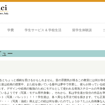
学費
学生サービス & 学校生活
留学生体験談
ビュー
入るとちょっと感銘を受けるかもしれません。昔の雰囲気が残るこの教室には何が存
生達は絵画の授業中、また絵を描いている最中は夢中で作業し、彼らが持っている
ます。デザインや絵画の勉強のためにモデルとして使われる発泡スチロールの半身
ているようです（写真：モデル用半身像）。それから、私は学生達が自分の作品を
ット（写真：パレット）！！！学生達は、各々異なる手法で絵を描きます。でも正
が・・・（写真：油絵）例えばこの絵は何を描いたのでしょうか？たぶん自画像な