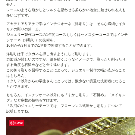
せん。
レースのような透かしとシルクを思わせる柔らかい地金に魅せられる人も
多いはずです。
アカデミアリアチで学ぶインチジオーネ（洋彫り）は、そんな繊細なイタ
リアの彫りの第一歩。
ジュエリー製作コースの1年間コースもしくはセメスターコースではインチ
ジオーネ（洋彫り）の技術を、
10月から3月までの1学期で習得することができます。
洋彫りは手でタガネを押し出すようにして彫ります。
力加減が難しいのですが、絵を描くようなイメージで、彫ったり削ったり
する角度も石留めなどと全く違います。
この飾り彫りを習得することによって、ジュエリー制作の幅が広がること
はもちろん、
イタリア以外からの学生さんにとっては、数少ない貴重な技術者になるこ
とができます。
もちろん、インチジオーネ以外にも「すかし彫り」「石留め」「メイキン
グ」など多数の技術も学びます。
「次回のジュエリーテーマでは、フローレンス式透かし彫り」について、
説明しますね。
Save