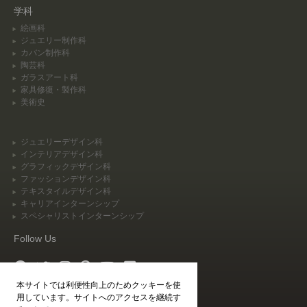
学科
絵画科
ジュエリー制作科
カバン制作科
陶芸科
ガラスアート科
家具修復・製作科
美術史
ジュエリーデザイン科
インテリアデザイン科
グラフィックデザイン科
ファッションデザイン科
テキスタイルデザイン科
キャリアインターンシップ
スペシャリストインターンシップ
Follow Us
本サイトでは利便性向上のためクッキーを使
Agent Login
用しています。サイトへのアクセスを継続す