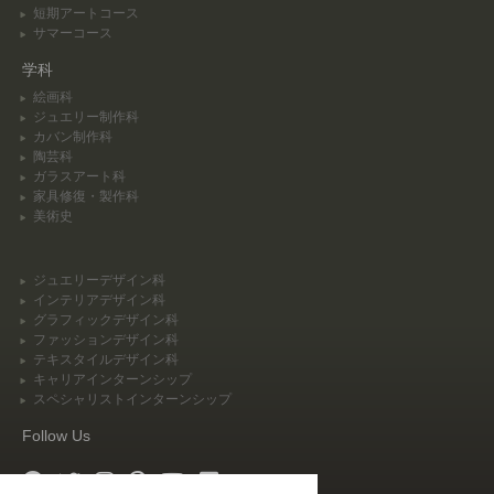
短期アートコース
サマーコース
学科
絵画科
ジュエリー制作科
カバン制作科
陶芸科
ガラスアート科
家具修復・製作科
美術史
ジュエリーデザイン科
インテリアデザイン科
グラフィックデザイン科
ファッションデザイン科
テキスタイルデザイン科
キャリアインターンシップ
スペシャリストインターンシップ
Follow Us