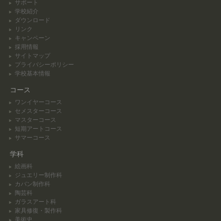
サポート
学校紹介
ダウンロード
リンク
キャンペーン
採用情報
サイトマップ
プライバシーポリシー
学校基本情報
コース
ワンイヤーコース
セメスターコース
マスターコース
短期アートコース
サマーコース
学科
絵画科
ジュエリー制作科
カバン制作科
陶芸科
ガラスアート科
家具修復・製作科
美術史