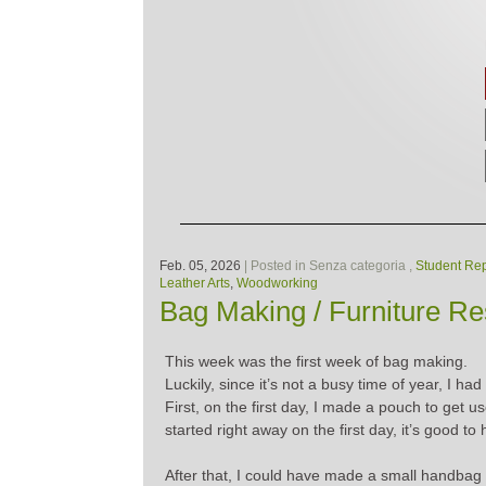
Feb. 05, 2026
| Posted in Senza categoria ,
Student Rep
Leather Arts
,
Woodworking
Bag Making / Furniture Re
This week was the first week of bag making.
Luckily, since it’s not a busy time of year, I h
First, on the first day, I made a pouch to get 
started right away on the first day, it’s good 
After that, I could have made a small handbag o