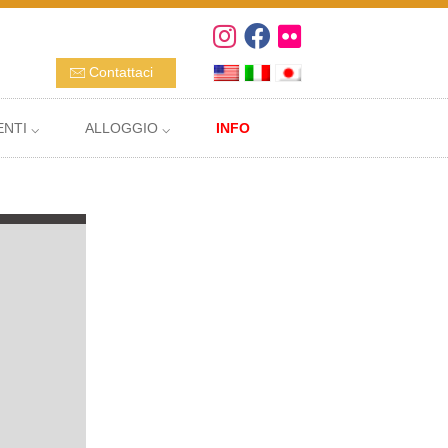
Contattaci
NTI ⌵
ALLOGGIO ⌵
INFO