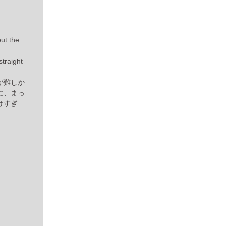
out the
straight
が難しか
に、まっ
けすぎ