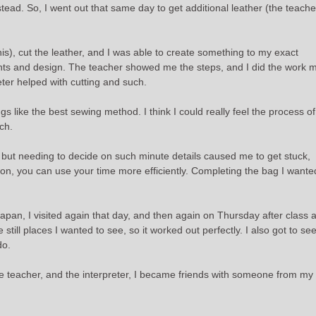
tead. So, I went out that same day to get additional leather (the teacher 
is), cut the leather, and I was able to create something to my exact
ts and design. The teacher showed me the steps, and I did the work m
eter helped with cutting and such.
s like the best sewing method. I think I could really feel the process o
ch.
 but needing to decide on such minute details caused me to get stuck,
sion, you can use your time more efficiently. Completing the bag I want
apan, I visited again that day, and then again on Thursday after class 
still places I wanted to see, so it worked out perfectly. I also got to se
do.
 teacher, and the interpreter, I became friends with someone from my I