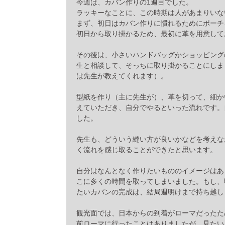
今週は、カバン作りの1週目でした。
ラッキーなことに、この時期は人があまりいな
まず、初日はカバン作りに慣れるためにポーチ
初日から取り掛かるため、最初に革を用意して
その後は、小さいハンドバッグかショッピング
生と相談して、そっちに取り掛かることにしま
は先生が教えてくれます）。
型紙を作り（主に先生が）、革を切って、細か
えていただき、自分でやるといった流れです。
した。
先生も、どういう縫い方が良いかなどを考えな
く流れを感じ取ることができたと思います。
自分はなんとなく作りたいもののイメージはあ
こに多くの時間を取ってしまいました。もし、
たいカバンの完成は、結局週明けまで持ち越し
観光面では、日本からの到着がローマだったた
前ローマに行ったことはありましたが、見たい