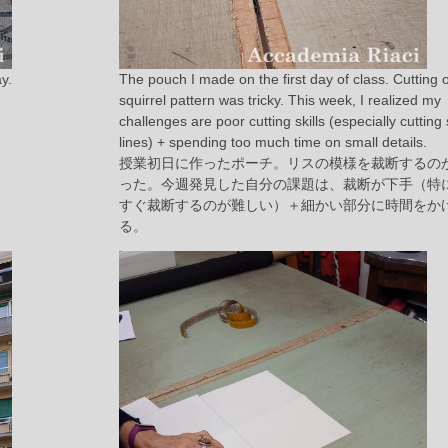
y.
The pouch I made on the first day of class. Cutting 
squirrel pattern was tricky. This week, I realized my
challenges are poor cutting skills (especially cutting 
lines) + spending too much time on small details.
授業初日に作ったポーチ。リスの模様を裁断するの
った。今週発見した自分の課題は、裁断が下手（特
すぐ裁断するのが難しい）＋細かい部分に時間をか
る。