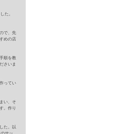
ました。
ので、先
すめの店
手順を教
ださいま
作ってい
まい、そ
す。作り
した。以
マのサッ