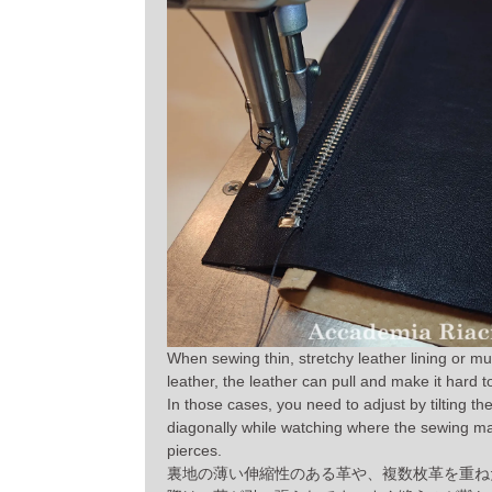
When sewing thin, stretchy leather lining or mul
leather, the leather can pull and make it hard t
In those cases, you need to adjust by tilting th
diagonally while watching where the sewing m
pierces.
裏地の薄い伸縮性のある革や、複数枚革を重ね