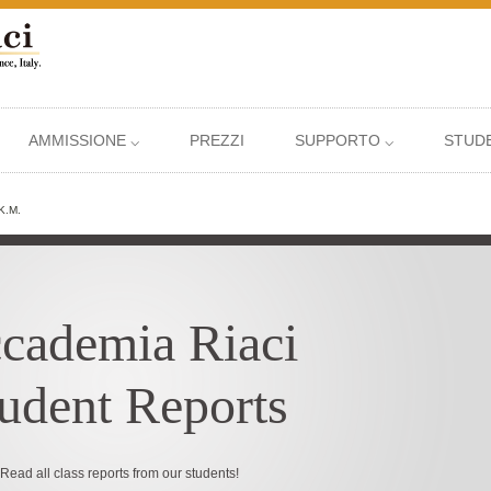
AMMISSIONE ⌵
PREZZI
SUPPORTO ⌵
STUDE
 K.M.
cademia Riaci
udent Reports
Read all class reports from our students!