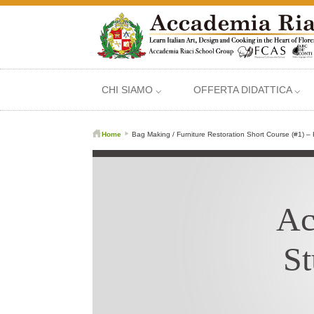
CHI SIAMO ⌵
OFFERTA DIDATTICA ⌵
Home
Bag Making / Furniture Restoration Short Course (#1) –
Ac
St