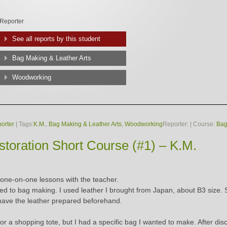
Reporter
See all reports by this student
Bag Making & Leather Arts
Woodworking
orter
| Tags:
K.M.
,
Bag Making & Leather Arts
,
Woodworking
Reporter:
| Course:
Bag
storation Short Course (#1) – K.M.
ad one-on-one lessons with the teacher.
used to bag making. I used leather I brought from Japan, about B3 size.
to have the leather prepared beforehand.
r a shopping tote, but I had a specific bag I wanted to make. After disc