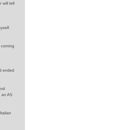
will tell
yself.
f coming
ed ended
and
e an AS
talian